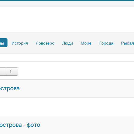
лы
История
Ловозеро
Люди
Море
Города
Рыбал
острова
острова - фото