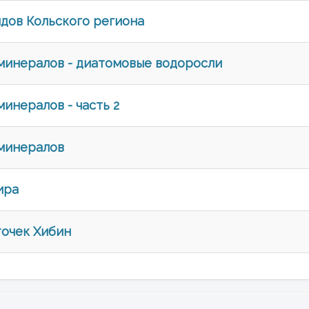
дов Кольского региона
минералов - диатомовые водоросли
инералов - часть 2
минералов
ира
точек Хибин